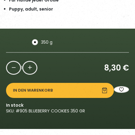
Puppy, adult, senior
350 g
8,30
€
1
IN DEN WARENKORB
In stock
SKU: #
905 BLUEBERRY COOKIES 350 GR