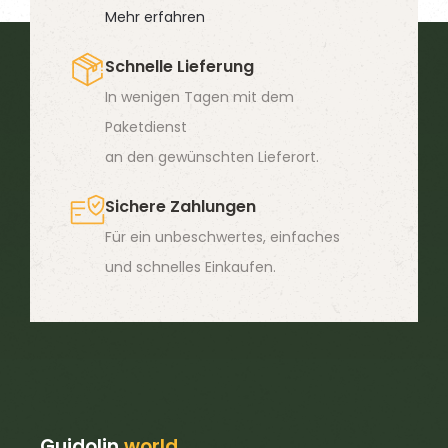
Mehr erfahren
sind, das nach dem Verbrennen des Futters übrig bleibt
(die Asche eben), während die organischen Bestandteile
Schnelle Lieferung
komplett verbrennen.
In wenigen Tagen mit dem
Paketdienst
an den gewünschten Lieferort.
Sichere Zahlungen
Für ein unbeschwertes, einfaches
und schnelles Einkaufen.
Guidolin
world