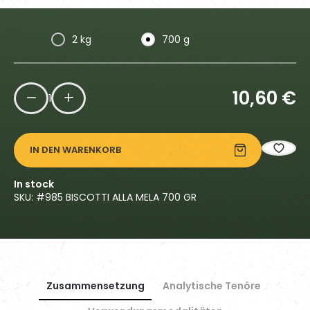
2 kg
700 g
10,60
€
1
IN DEN WARENKORB
In stock
SKU: #
985 BISCOTTI ALLA MELA 700 GR
Zusammensetzung
Analytische Tenöre