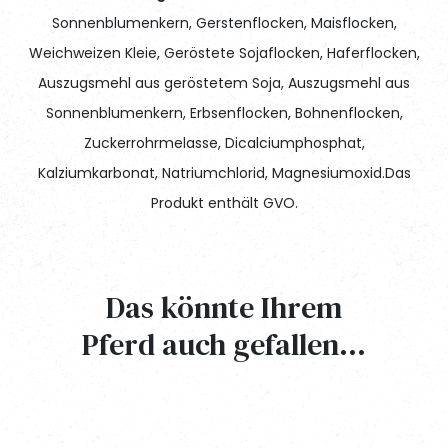
Sonnenblumenkern, Gerstenflocken, Maisflocken,
Weichweizen Kleie, Geröstete Sojaflocken, Haferflocken,
Auszugsmehl aus geröstetem Soja, Auszugsmehl aus
Sonnenblumenkern, Erbsenflocken, Bohnenflocken,
Zuckerrohrmelasse, Dicalciumphosphat,
Kalziumkarbonat, Natriumchlorid, Magnesiumoxid.Das
Produkt enthält GVO.
Das könnte Ihrem
Verwendungsmodalitäten
TENORI ANALITICI – Analytical tenors
Pferd auch gefallen…
Die Wafer (Heuwürfel aus natürlichem langfaserigem
Ténors analytique, Tenöre analytische, Componentes analíticos
Heu, gemischt mit Flocken) mit einer durchschnittlichen
Proteina grezza – Crude protein
14,10%
Tagesration von 1 bis 1,5Kg pro 100Kg Lebendgewicht des
Protéines brutes, Rohprotein, Prote
ína bruta
Tiers verfüttern.