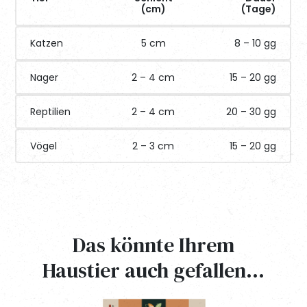
(cm)
(Tage)
Katzen
5 cm
8 – 10 gg
Nager
2 – 4 cm
15 – 20 gg
Reptilien
2 – 4 cm
20 – 30 gg
Vögel
2 – 3 cm
15 – 20 gg
Das könnte Ihrem
Haustier auch gefallen…