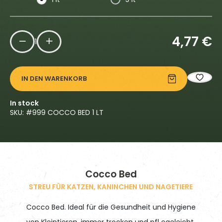
4,77
€
1
IN DEN WARENKORB
In stock
SKU: #
999 COCCO BED 1 LT
Cocco Bed
STREU FÜR KATZEN, KANINCHEN UND NAGETIERE
Cocco Bed. Ideal für die Gesundheit und Hygiene
von Kleintieren, immer trocken und pfl egeleicht.