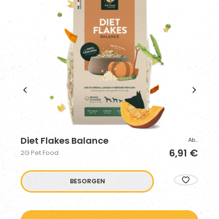
Diet Flakes Balance
Di
Ab…
6,91 €
2G Pet Food
2G 
BESORGEN