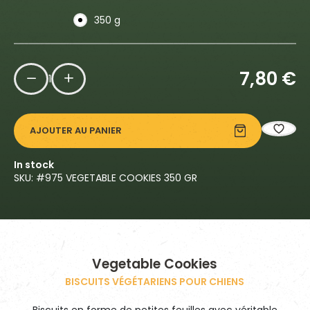
350 g
7,80
€
1
AJOUTER AU PANIER
In stock
SKU: #
975 VEGETABLE COOKIES 350 GR
Vegetable Cookies
BISCUITS VÉGÉTARIENS POUR CHIENS
Biscuits en forme de petites feuilles avec véritable