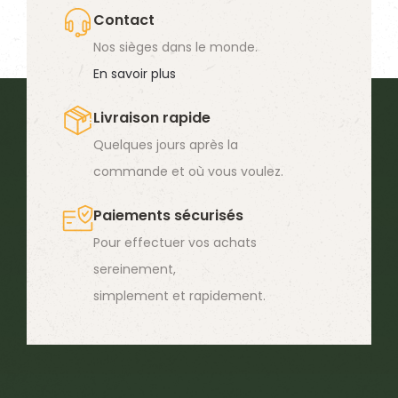
à-dire les minéraux contenus dans les ingrédients de
Contact
l’aliment. On les appelle “cendres brutes” car il s’agit de la
Nos sièges dans le monde.
partie restante si l’aliment était incinéré (la cendre),
En savoir plus
tandis que l’élément organique serait totalement brûlé.
Livraison rapide
Quelques jours après la
commande et où vous voulez.
Paiements sécurisés
Pour effectuer vos achats
sereinement,
simplement et rapidement.