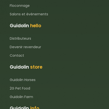
Floconnage
Salons et événements
Guidolin
hello
Distributeurs
Devenir revendeur
Contact
Guidolin
store
Guidolin Horses
2G Pet Food
Guidolin Farm
Guidolin
info