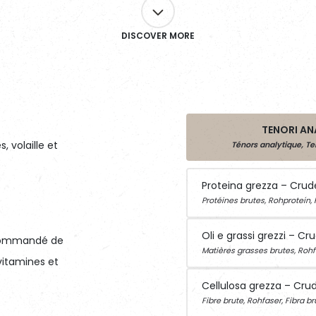
DISCOVER MORE
TENORI ANA
 volaille et
Ténors analytique, T
Proteina grezza – Crud
Protéines brutes, Rohprotein, 
Oli e grassi grezzi – Cr
ecommandé de
Matières grasses brutes, Rohf
vitamines et
Cellulosa grezza – Crud
Fibre brute, Rohfaser, Fibra br