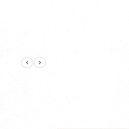
Eco-litière en
Maïs 
37,40 €
fibre de coco
floco
Guidolin Farm
Guidol
ACHETER