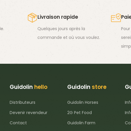
Livraison rapide
Pai
e.
Quelques jours après la
Pour
commande et où vous voulez.
sere
simp
Guidolin
hello
Guidolin
store
Gu
Distributeurs
Guidolin Horses
Inf
Devenir revendeur
2G Pet Food
In
Contact
Guidolin Farm
Con