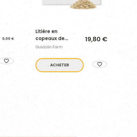
Litière en
Org
19,80 €
copeaux de
0,00
€
Gui
bois
Guidolin Farm
ACHETER