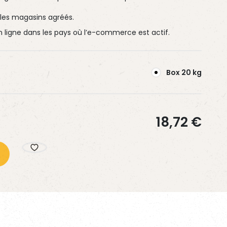
les magasins agréés.
 ligne dans les pays où l’e-commerce est actif.
EN SAVOIR PLUS
EN SAVOIR PLUS
EN SAVOIR PLUS
Box 20 kg
18,72
€