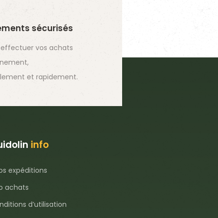
ements sécurisés
 effectuer vos achats
inement,
lement et rapidement.
idolin
info
os expéditions
fo achats
ditions d’utilisation