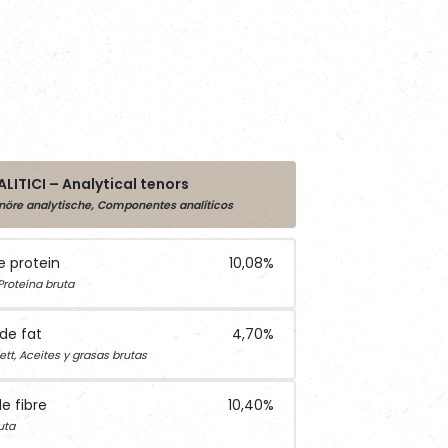
LITICI – Analytical tenors
enöre analytische, Componentes analíticos
e protein
10,08%
Prote
ína bruta
ude fat
4,70%
ett, Aceites y grasas brutas
e fibre
10,40%
uta