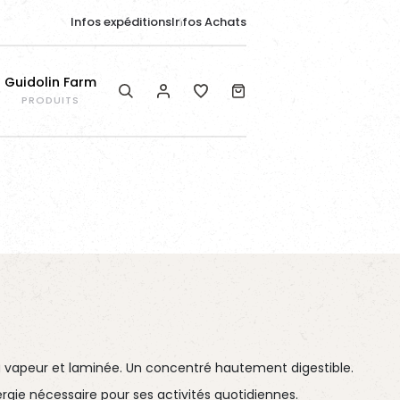
Infos expéditions
Infos Achats
Guidolin Farm
PRODUITS
Produit en vedette
Produit en vedette
Produit en vedette
EQUIBAR RESPIRITY®
DIET FLAKES BALANCE
WAFER MIX
la vapeur et laminée. Un concentré hautement digestible.
ergie nécessaire pour ses activités quotidiennes.