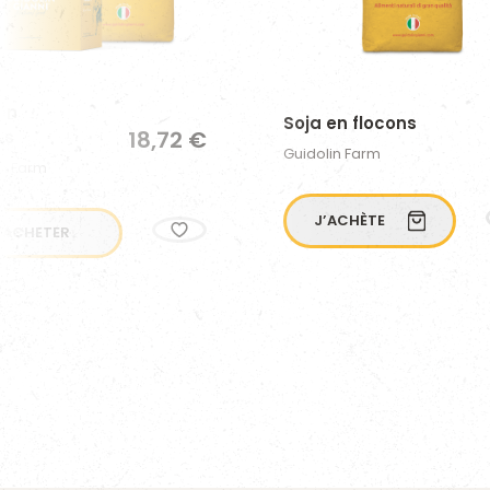
en
Soja en flocons
18,72 €
ns
Guidolin Farm
in Farm
J’ACHÈTE
ACHETER