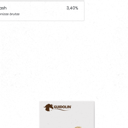
 ash
3,40%
nizas brutas