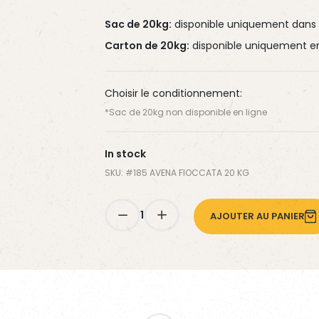
WaferFioc® Light
Diet Complete Fish
Energy Mix
itière
Sac de 20kg:
disponible uniquement dans 
Diet Fish Herbs
Wafer Mix
Carton de 20kg:
disponible uniquement en
Choisir le conditionnement:
*Sac de 20kg non disponible en ligne
In stock
SKU: #
185 AVENA FIOCCATA 20 KG
1
AJOUTER AU PANIER