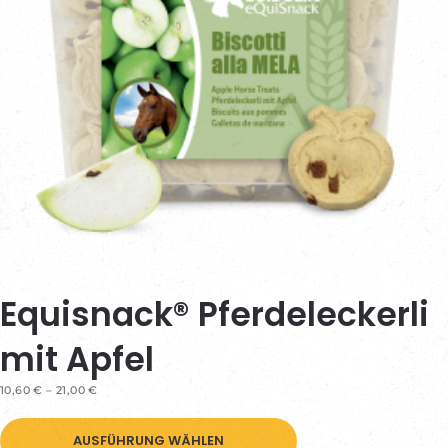
Equisnack® Pferdeleckerli
mit Apfel
PREISSPANNE:
10,60
€
–
21,00
€
10,60 €
Dieses
BIS
21,00 €
AUSFÜHRUNG WÄHLEN
Produkt