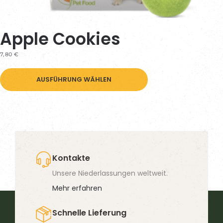
Apple Cookies
7,80
€
Dieses
AUSFÜHRUNG WÄHLEN
Produkt
weist
mehrere
Varianten
auf.
Die
Kontakte
Optionen
Unsere Niederlassungen weltweit.
können
Mehr erfahren
auf
Schnelle Lieferung
der