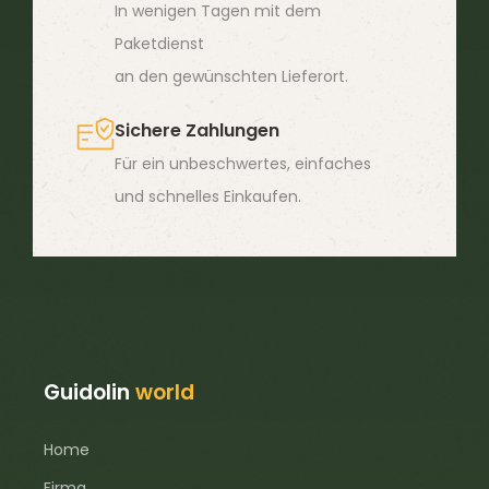
In wenigen Tagen mit dem
Produktseite
Paketdienst
gewählt
an den gewünschten Lieferort.
werden
Sichere Zahlungen
Für ein unbeschwertes, einfaches
und schnelles Einkaufen.
Guidolin
world
Home
Firma