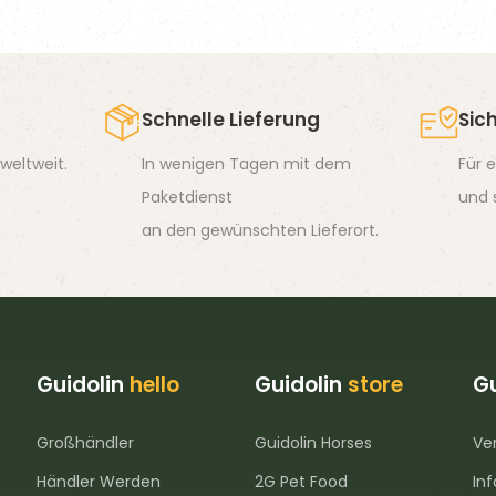
mehrere
Varianten
auf.
Die
Schnelle Lieferung
Sic
Optionen
weltweit.
In wenigen Tagen mit dem
Für 
können
Paketdienst
und 
auf
an den gewünschten Lieferort.
der
Produktseite
gewählt
werden
Guidolin
hello
Guidolin
store
Gu
Großhändler
Guidolin Horses
Ve
Händler Werden
2G Pet Food
In