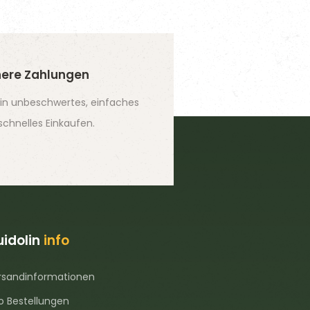
here Zahlungen
ein unbeschwertes, einfaches
schnelles Einkaufen.
idolin
info
rsandinformationen
fo Bestellungen