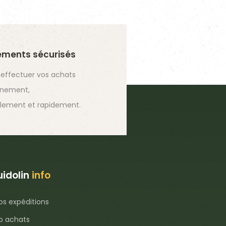
ements sécurisés
 effectuer vos achats
inement,
lement et rapidement.
idolin
info
os expéditions
fo achats