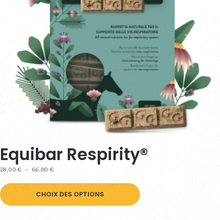
Equibar Respirity®
PLAGE
28,00
€
–
66,00
€
DE
Ce
PRIX :
28,00 €
CHOIX DES OPTIONS
produit
À
66,00 €
a