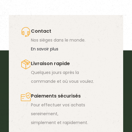
plusieurs
variations.
Les
options
Contact
peuvent
Nos sièges dans le monde.
être
En savoir plus
choisies
Livraison rapide
sur
Quelques jours après la
la
commande et où vous voulez.
page
du
Paiements sécurisés
produit
Pour effectuer vos achats
sereinement,
simplement et rapidement.