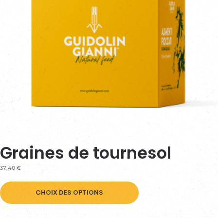
Graines de tournesol
37,40
€
Ce
CHOIX DES OPTIONS
produit
a