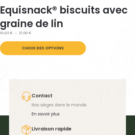
Equisnack® biscuits avec
graine de lin
PLAGE
10,60
€
–
21,00
€
DE
Ce
PRIX :
10,60 €
CHOIX DES OPTIONS
produit
À
21,00 €
a
plusieurs
variations.
Les
options
Contact
peuvent
Nos sièges dans le monde.
être
En savoir plus
choisies
Livraison rapide
sur