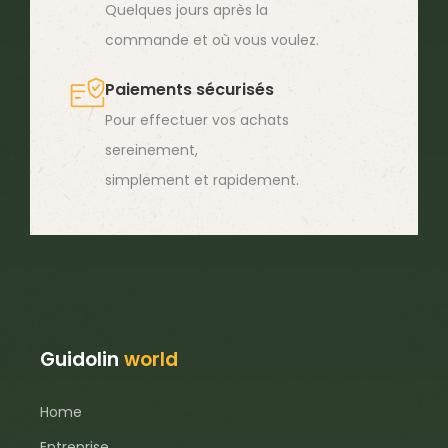
Quelques jours après la
la
commande et où vous voulez.
page
du
Paiements sécurisés
produit
Pour effectuer vos achats
sereinement,
simplement et rapidement.
Guidolin
world
Home
Entreprise