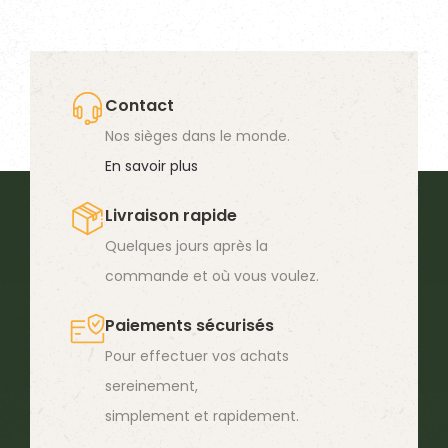
plusieurs
variations.
Les
options
Contact
peuvent
Nos sièges dans le monde.
être
En savoir plus
choisies
Livraison rapide
sur
Quelques jours après la
la
commande et où vous voulez.
page
du
Paiements sécurisés
produit
Pour effectuer vos achats
sereinement,
simplement et rapidement.