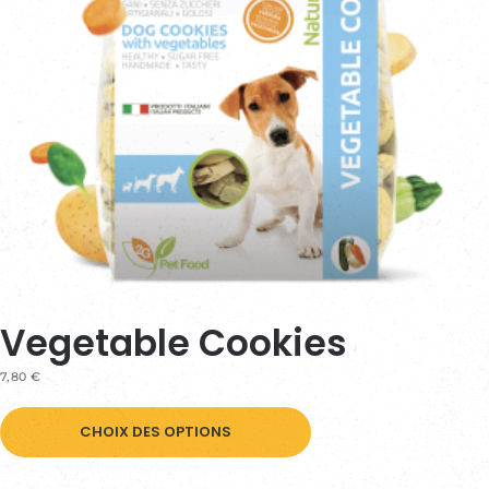
Vegetable Cookies
7,80
€
Ce
CHOIX DES OPTIONS
produit
a