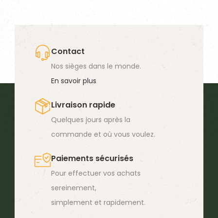
plusieurs
variations.
Les
options
Contact
peuvent
Nos sièges dans le monde.
être
En savoir plus
choisies
Livraison rapide
sur
Quelques jours après la
la
commande et où vous voulez.
page
du
Paiements sécurisés
produit
Pour effectuer vos achats
sereinement,
simplement et rapidement.