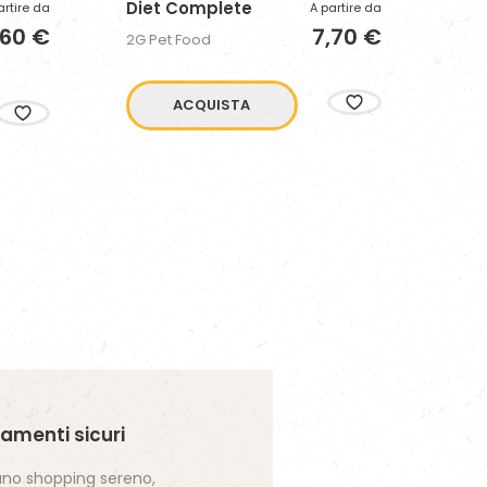
Diet Complete
artire da
A partire da
He
,60 €
7,70 €
2G Pet Food
2G 
ACQUISTA
amenti sicuri
uno shopping sereno,