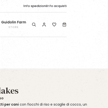
Info spedizioni
Info acquisti
Guidolin Farm
STORE
Prodotto in primo piano
Prodotto in primo piano
Prodotto in primo piano
EQUIBAR RESPIRITY®
DIET FLAKES BALANCE
WAFER MIX
lakes
iso
ti per cani
con fiocchi di riso e scaglie di
cocco
, un