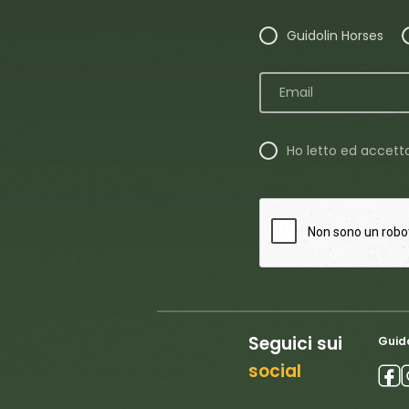
Guidolin Horses
Ho letto ed accett
Seguici sui
Guido
social