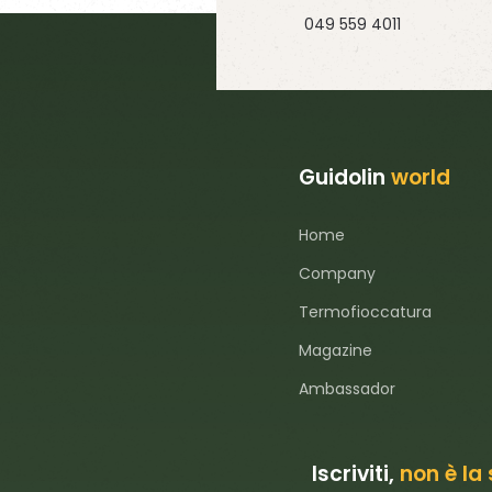
049 559 4011
Guidolin
world
Home
Company
Termofioccatura
Magazine
Ambassador
Iscriviti,
non è la 