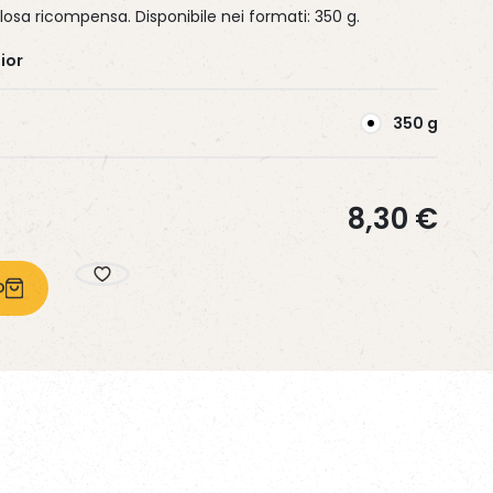
osa ricompensa. Disponibile nei formati: 350 g.
ior
SCOPRI DI PIÙ
SCOPRI DI PIÙ
SCOPRI DI PIÙ
350 g
8,30
€
O