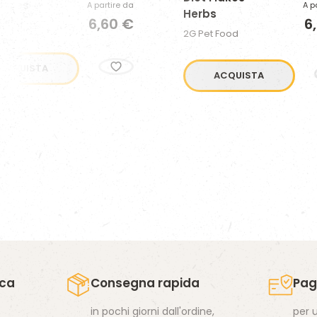
Flakes
A partire da
A p
Herbs
6,60 €
6
 Food
2G Pet Food
ACQUISTA
ACQUISTA
ica
Consegna rapida
Pag
in pochi giorni dall'ordine,
per 