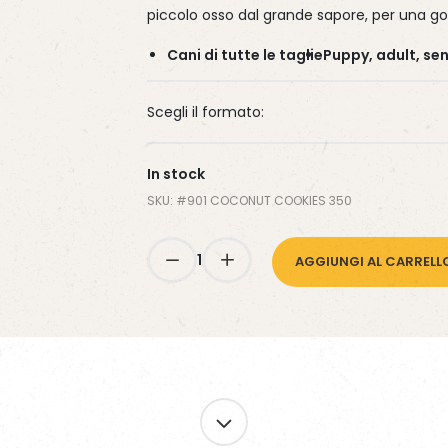
WaferFioc® Light
Diet Complete Fish
Energy Mix
piccolo osso dal grande sapore, per una gol
ettiere
Diet Fish Herbs
Wafer Mix
Cani di tutte le taglie
Puppy, adult, sen
Scegli il formato:
In stock
SKU: #
901 COCONUT COOKIES 350
1
AGGIUNGI AL CARRELL