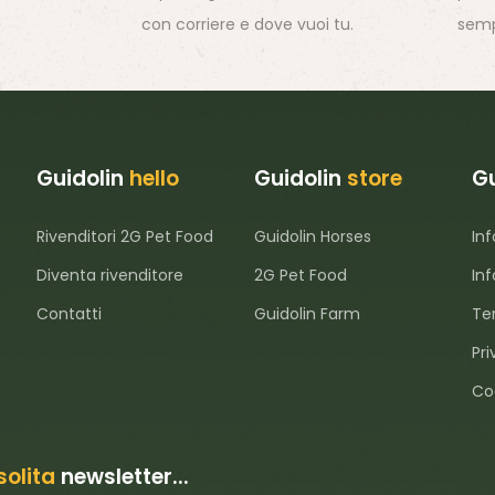
con corriere e dove vuoi tu.
semp
Guidolin
hello
Guidolin
store
Gu
Rivenditori 2G Pet Food
Guidolin Horses
Inf
Diventa rivenditore
2G Pet Food
Inf
Contatti
Guidolin Farm
Ter
Pri
Co
solita
newsletter...