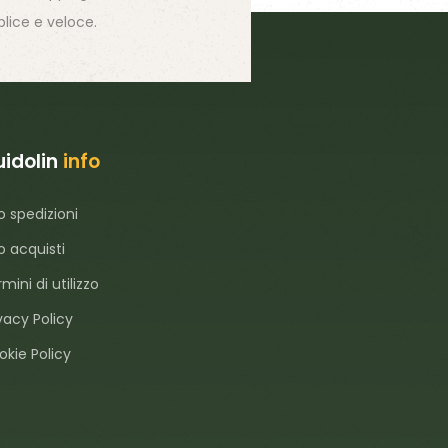
lice e veloce.
idolin
info
o spedizioni
o acquisti
mini di utilizzo
vacy Policy
okie Policy