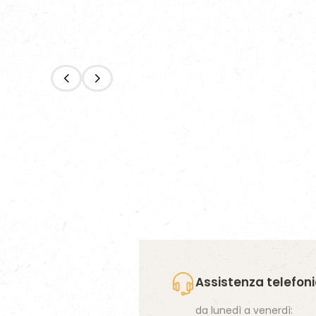
Diet 
A partire da
Balance
6,91 €
2G Pet
2G Pet Food
ACQUISTA
Assistenza telefon
da lunedì a venerdì: