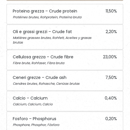
Proteina grezza – Crude protein
11,50%
Protéines brutes, Rohprotein, Prote
ína bruta
Oli e grassi grezzi – Crude fat
2,20%
Matières grasses brutes, Rohfett, Aceites y grasas
brutas
Cellulosa grezza – Crude fibre
23,00%
Fibre brute, Rohfaser, Fibra bruta
Ceneri grezze – Crude ash
7,50%
Cendres brutes, Rohasche, Cenizas brutas
Calcio – Calcium
0,40%
Calcium, Calcium, Calcio
Fosforo – Phosphorus
0,20%
Phosphore, Phosphor, Fósforo