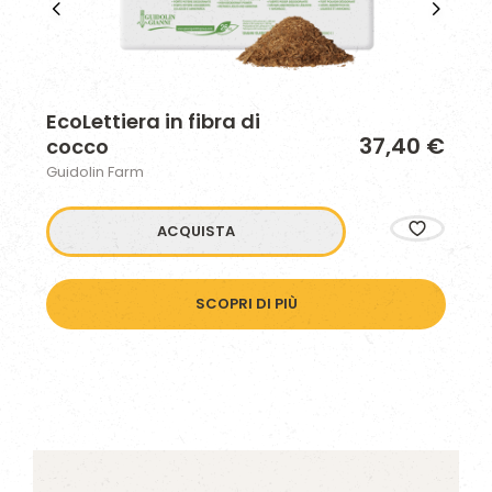
EcoLettiera in fibra di
Ma
37,40 €
cocco
Gui
Guidolin Farm
ACQUISTA
SCOPRI DI PIÙ