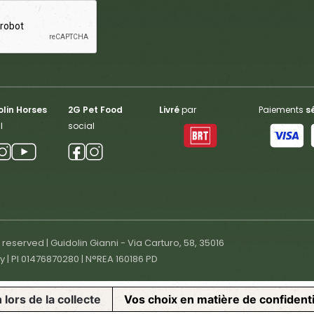
lin Horses
2G Pet Food
Livré
par
Paiements
s
l
social
s reserved | Guidolin Gianni - Via Carturo, 58, 35016
ly | PI 01476870280 | N°REA 160186 PD
 lors de la collecte
Vos choix en matière de confidenti