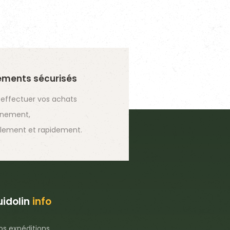
ements sécurisés
 effectuer vos achats
inement,
lement et rapidement.
idolin
info
os expéditions