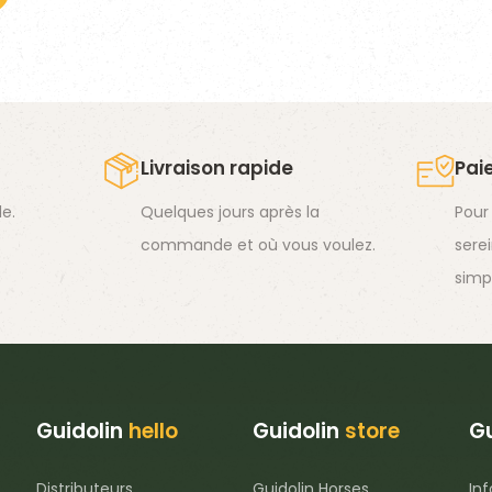
a
plusieurs
variations.
Les
options
Livraison rapide
Pai
peuvent
e.
Quelques jours après la
Pour
être
commande et où vous voulez.
sere
choisies
simp
sur
la
page
du
produit
Guidolin
hello
Guidolin
store
Gu
Distributeurs
Guidolin Horses
Inf