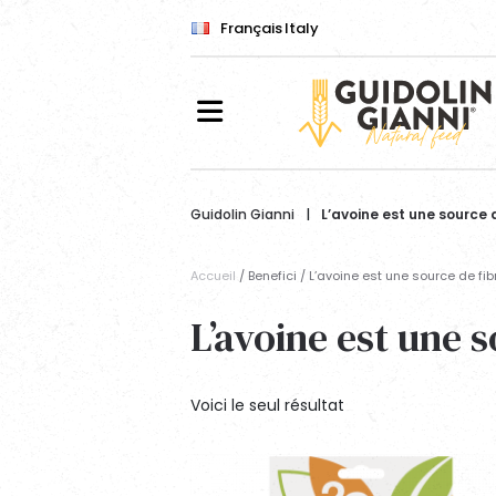
Français
Italy
Guidolin Gianni
|
L’avoine est une source 
Guidolin Horses
2G Pet Food
Guidolin Farm
est une marque Guidolin Gianni
est une marque Guidolin Gianni
est une marque Guidolin Gianni
Accueil
/ Benefici / L’avoine est une source de fib
Chevaux
Chiens
Animaux de ferme
L’avoine est une s
L
Lapins et autres animaux de
compagnie
Voici le seul résultat