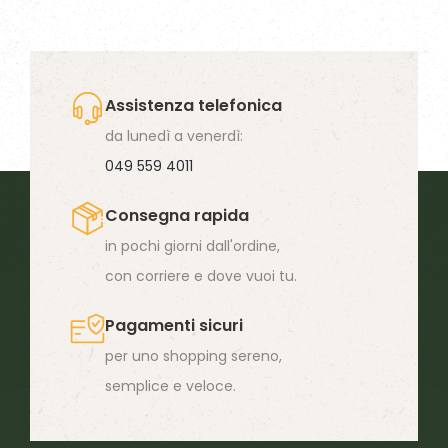
più
varianti.
Le
opzioni
Assistenza telefonica
possono
da lunedì a venerdì:
essere
049 559 4011
scelte
Consegna rapida
nella
in pochi giorni dall'ordine,
pagina
con corriere e dove vuoi tu.
del
prodotto
Pagamenti sicuri
per uno shopping sereno,
semplice e veloce.