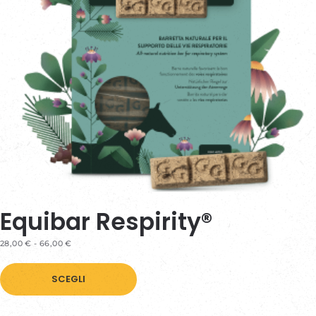
Equibar Respirity®
FASCIA
28,00
€
-
66,00
€
DI
Questo
PREZZO:
DA
SCEGLI
prodotto
28,00 €
A
ha
66,00 €