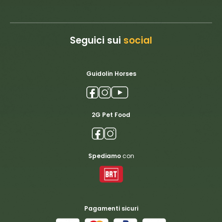
Seguici sui
social
Guidolin Horses
2G Pet Food
Spediamo
con
Pagamenti sicuri