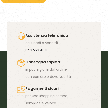
ha
più
varianti.
Le
opzioni
Assistenza telefonica
possono
da lunedì a venerdì:
essere
049 559 4011
scelte
Consegna rapida
nella
in pochi giorni dall'ordine,
pagina
con corriere e dove vuoi tu.
del
prodotto
Pagamenti sicuri
per uno shopping sereno,
semplice e veloce.