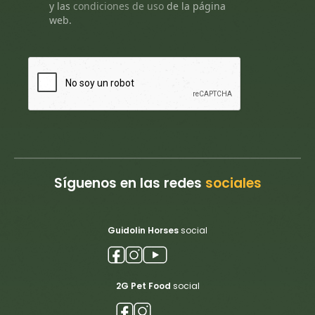
y
las
condiciones de uso
de la página
web.
Síguenos en las redes
sociales
Guidolin Horses
social
2G Pet Food
social