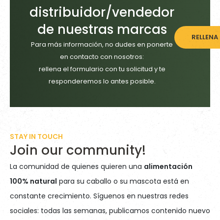
distribuidor/vendedor
de nuestras marcas
RELLENA
Para más información, no dudes en ponerte
en contacto con nosotros:
rellena el formulario con tu solicitud y te
responderemos lo antes posible.
STAY IN TOUCH
Join our community!
La comunidad de quienes quieren una
alimentación
100% natural
para su caballo o su mascota está en
constante crecimiento. Síguenos en nuestras redes
sociales: todas las semanas, publicamos contenido nuevo