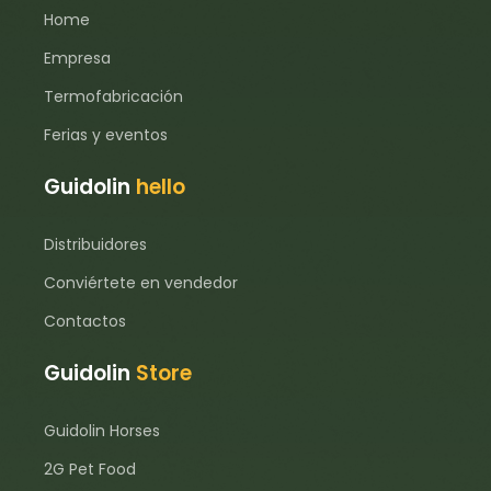
3b405 – Cobre (Sulfato de cobre
28 mg
Home
pentahidrato)
Empresa
3b603 – Zinc (óxido de zinc)
88 mg
Termofabricación
3b801 – Selenio (selenito de sodio)
0,1 mg
Ferias y eventos
Guidolin
hello
Distribuidores
Conviértete en vendedor
Contactos
Guidolin
Store
Guidolin Horses
2G Pet Food