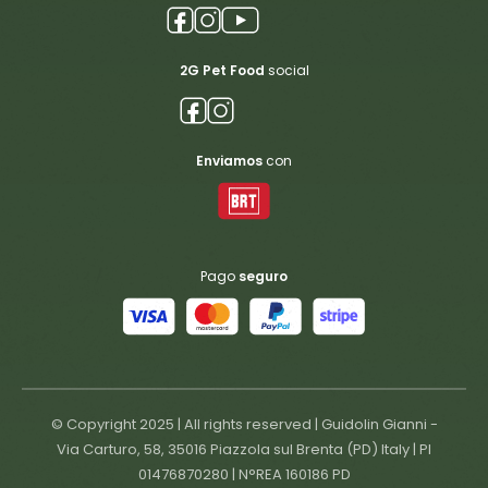
2G Pet Food
social
Enviamos
con
Pago
seguro
© Copyright 2025 | All rights reserved | Guidolin Gianni -
Via Carturo, 58, 35016 Piazzola sul Brenta (PD) Italy | PI
01476870280 | N°REA 160186 PD