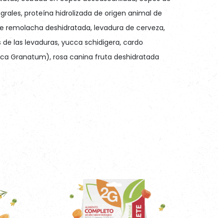
grales, proteína hidrolizada de origen animal de
a de remolacha deshidratada, levadura de cerveza,
 de las levaduras, yucca schidigera, cardo
ica Granatum), rosa canina fruta deshidratada
 giornaliera – Daily portion
tivos nutricionales por kg
quoditienne, Tagesration, Dosis diaria
10.500 UI
eight
Quantità – Quantity
700 UI
Hundes, Peso del
Quantité, Futtermenge, Cantidad
alpha toc. Acet.)
90 mg
sulph. pentahy.)
8 mg