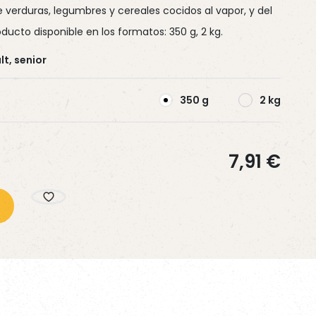
 verduras, legumbres y cereales cocidos al vapor, y del
roducto disponible en los formatos: 350 g, 2 kg.
SABER MÁS
SABER MÁS
SABER MÁS
lt, senior
350 g
2 kg
7,91
€