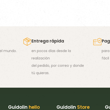
Extracto de romero
te residual (la ceniza),
a por completo.
Entrega rápida
Pag
 el mundo.
en pocos días desde la
para
realización
fácil
del pedido, por correo y donde
tú quieras.
Guidolin
hello
Guidolin
Store
Gu