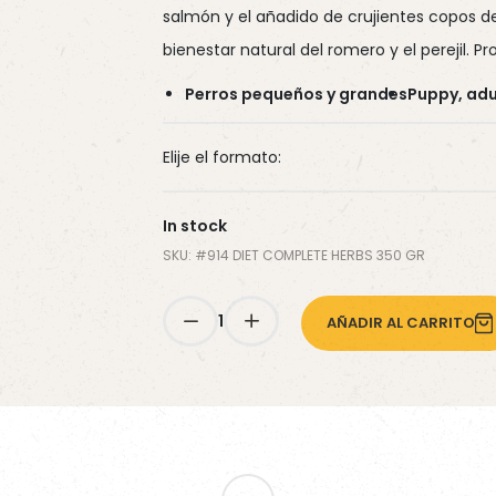
WaferFioc® Light
Diet Complete Fish
Energy Mix
salmón y el añadido de crujientes copos de
Camas
bienestar natural del romero y el perejil. P
Diet Fish Herbs
Wafer Mix
Perros pequeños y grandes
Puppy, adu
Elije el formato:
In stock
SKU: #
914 DIET COMPLETE HERBS 350 GR
1
AÑADIR AL CARRITO