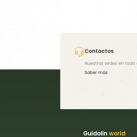
porque, si incinerásemos los alimentos, sería la par
mientras que el componente orgánico se quemarí
Contactos
Nuestras sedes en todo
Saber más
Guidolin
world