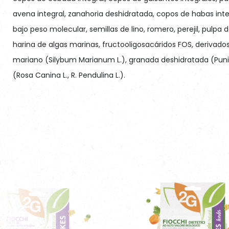
avena integral, zanahoria deshidratada, copos de habas inte
bajo peso molecular, semillas de lino, romero, perejil, pulp
harina de algas marinas, fructooligosacáridos FOS, derivados
mariano (Silybum Marianum L.), granada deshidratada (Pun
(Rosa Canina L., R. Pendulina L.).
 tenors
Dose
Adi
 pasar a la alimentación completa Diet Complete
entes analíticos
Ration 
?
3a672a Vitamina A
21,00%
Peso del cane – Dog w
3a671 Vitamina D3
Poids du chien, Gewicht des 
perro
3a700 Vitamina E (a. r. 
10,50%
3b405 cobre (copper II 