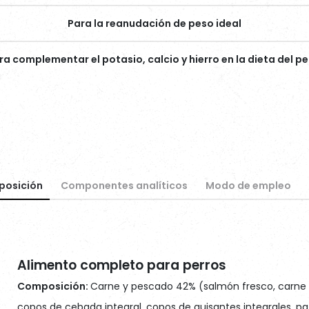
Para la reanudación de peso ideal
ra complementar el potasio, calcio y hierro en la dieta del pe
osición
Componentes analíticos
Modo de empleo
Alimento completo para perros
Composición:
Carne y pescado 42% (salmón fresco, carne de
copos de cebada integral, copos de guisantes integrales, p