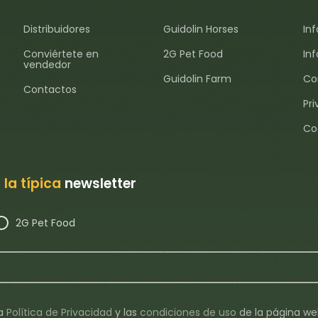
Distribuidores
Guidolin Horses
In
Conviértete en
2G Pet Food
In
vendedor
Guidolin Farm
Co
Contactos
Pri
Co
 la típica
newsletter
2G Pet Food
la
Política de Privacidad
y
las
condiciones de uso
de la página we