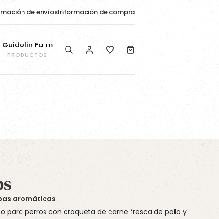
rmación de envíos
Información de compra
Guidolin Farm
PRODUCTOS
Producto destacado
Producto destacado
Producto destacado
EQUIBAR RESPIRITY®
DIET FLAKES BALANCE
WAFER MIX
bs
rbas aromáticas
o para perros con croqueta de carne fresca de pollo y