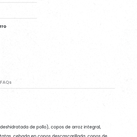
rro
FAQs
shidratada de pollo), copos de arroz integral,
atatas, cebada en copos descascarillada, copos de