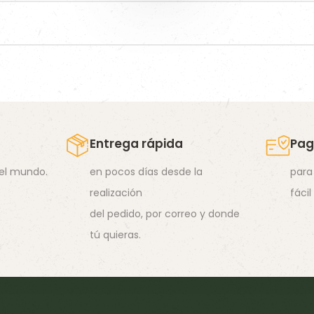
WaferFioc® Light
Diet Complete Fish
Energy Mix
Camas
Diet Fish Herbs
Wafer Mix
Entrega rápida
Pag
 el mundo.
en pocos días desde la
para
realización
fácil
del pedido, por correo y donde
tú quieras.