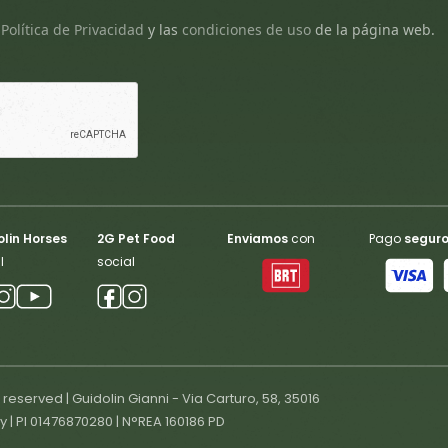
a
Política de Privacidad
y
las
condiciones de uso
de la página web.
lin Horses
2G Pet Food
Enviamos
con
Pago
segur
l
social
s reserved | Guidolin Gianni - Via Carturo, 58, 35016
ly | PI 01476870280 | N°REA 160186 PD