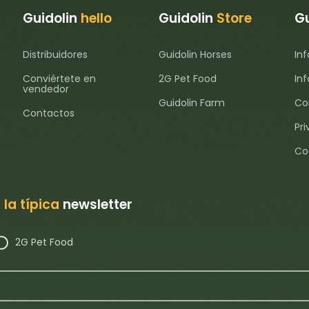
Guidolin
hello
Guidolin
Store
Gu
Distribuidores
Guidolin Horses
In
Conviértete en
2G Pet Food
In
vendedor
Guidolin Farm
Co
Contactos
Pri
Co
 la típica
newsletter
2G Pet Food