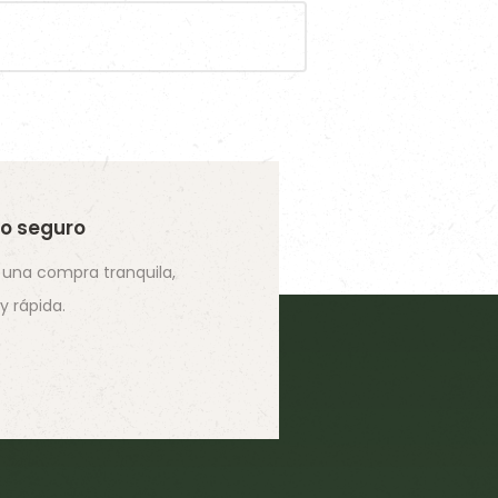
SABER MÁS
SABER MÁS
SABER MÁS
o seguro
 una compra tranquila,
 y rápida.