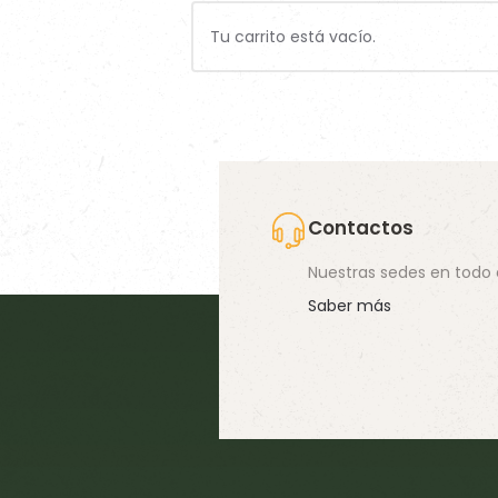
DESCUBRE GUIDOLIN
Tu carrito está vacío.
DESCUBRE GUIDOLIN
DESCUBRE 2G PET
HORSES
FOOD
FARM
Contactos
Nuestras sedes en todo
Saber más