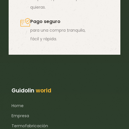
quieras.
de
producto
Pago seguro
para una compra tranquila,
fácil y rápida.
Guidolin
world
Home
Empresa
Termofabricación