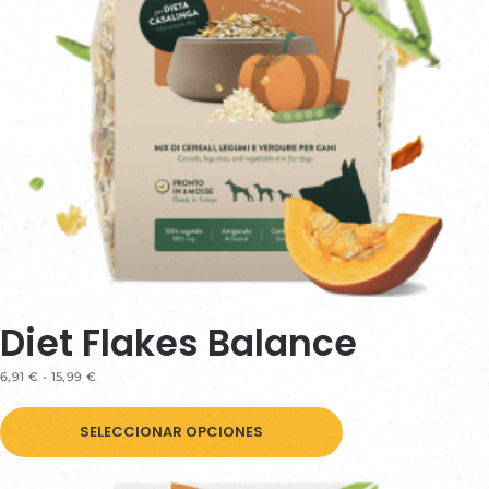
Diet Flakes Balance
RANGO
6,91
€
-
15,99
€
DE
Este
PRECIOS:
DESDE
SELECCIONAR OPCIONES
producto
6,91 €
HASTA
tiene
15,99 €