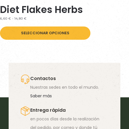
Diet Flakes Herbs
RANGO
6,60
€
-
14,80
€
DE
Este
PRECIOS:
DESDE
SELECCIONAR OPCIONES
producto
6,60 €
HASTA
tiene
14,80 €
múltiples
variantes.
Las
opciones
Contactos
se
Nuestras sedes en todo el mundo.
pueden
Saber más
elegir
Entrega rápida
en
en pocos días desde la realización
la
del pedido, por correo y donde tú
página