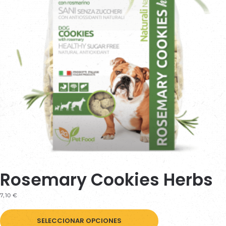
Rosemary Cookies Herbs
7,10
€
Este
SELECCIONAR OPCIONES
producto