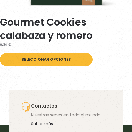
Gourmet Cookies
calabaza y romero
8,30
€
Este
SELECCIONAR OPCIONES
producto
tiene
múltiples
variantes.
Las
opciones
Contactos
se
Nuestras sedes en todo el mundo.
pueden
Saber más
elegir