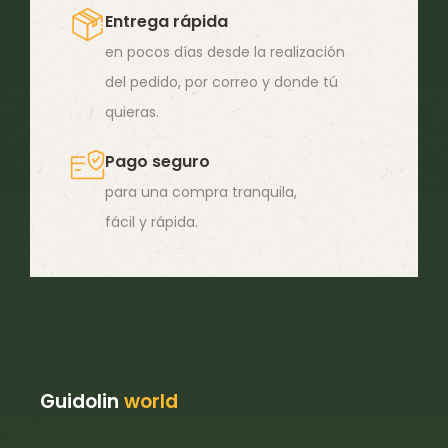
Entrega rápida
en
en pocos días desde la realización
la
del pedido, por correo y donde tú
página
quieras.
de
producto
Pago seguro
para una compra tranquila,
fácil y rápida.
Guidolin
world