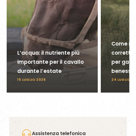
Come nut
L’acqua: il nutriente più
corretta
importante per il cavallo
per garan
durante l’estate
benesse
15 LUGLIO 2026
24 LUGLIO 2
Assistenza telefonica