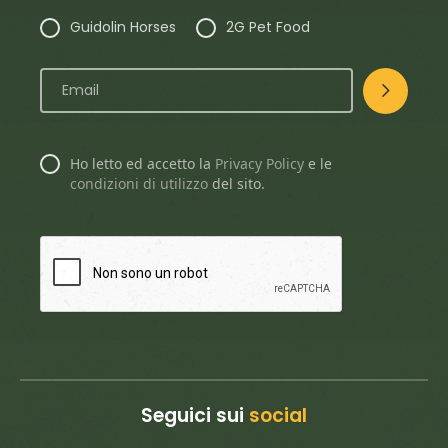
Guidolin Horses
2G Pet Food
Ho letto ed accetto la
Privacy Policy
e le
condizioni di utilizzo
del sito.
Seguici sui
social