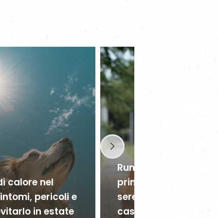
Rum’s Story: da pruri
i calore nel
primaverile a una vit
intomi, pericoli e
serena grazie alla di
itarlo in estate
casalinga