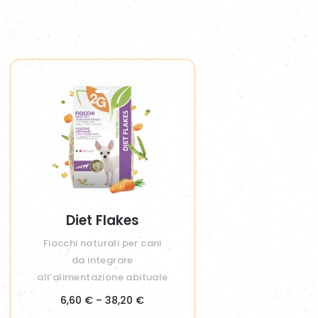
Diet Flakes
Fiocchi naturali per cani
da integrare
all’alimentazione abituale
Fascia
6,60
€
–
38,20
€