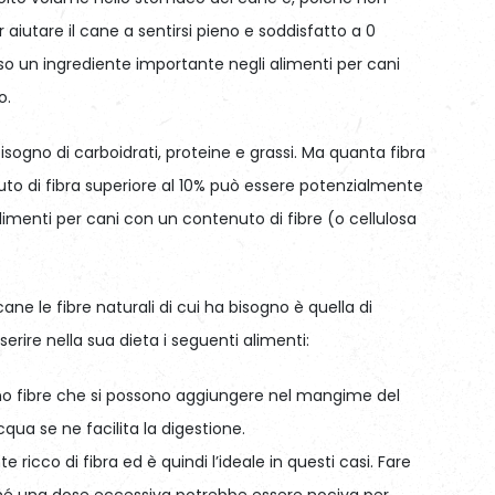
 aiutare il cane a sentirsi pieno e soddisfatto a 0
sso un ingrediente importante negli alimenti per cani
o.
ogno di carboidrati, proteine e grassi. Ma quanta fibra
uto di fibra superiore al 10% può essere potenzialmente
imenti per cani con un contenuto di fibre (o cellulosa
cane le fibre naturali di cui ha bisogno è quella di
nserire nella sua dieta i seguenti alimenti:
no fibre che si possono aggiungere nel mangime del
ua se ne facilita la digestione.
ricco di fibra ed è quindi l’ideale in questi casi. Fare
ché una dose eccessiva potrebbe essere nociva per