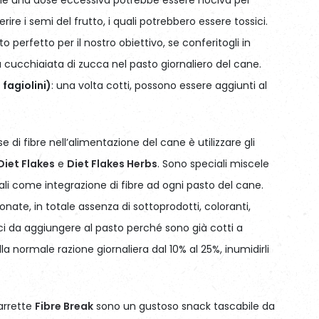
gerire i semi del frutto, i quali potrebbero essere tossici.
o perfetto per il nostro obiettivo, se conferitogli in
a cucchiaiata di zucca nel pasto giornaliero del cane.
 fagiolini)
: una volta cotti, possono essere aggiunti al
 di fibre nell’alimentazione del cane è utilizzare gli
Diet Flakes
e
Diet Flakes Herbs
. Sono speciali miscele
eali come integrazione di fibre ad ogni pasto del cane.
nate, in totale assenza di sottoprodotti, coloranti,
ci da aggiungere al pasto perché sono già cotti a
lla normale razione giornaliera dal 10% al 25%, inumidirli
barrette
Fibre Break
sono un gustoso snack tascabile da