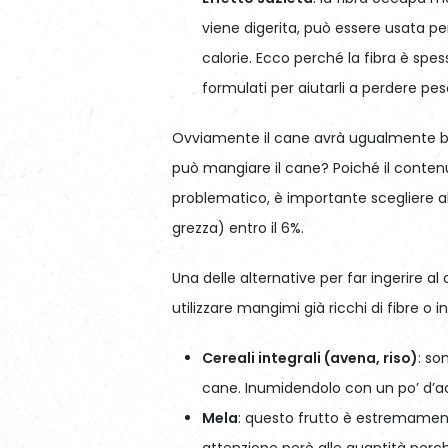
viene digerita, può essere usata per
calorie. Ecco perché la fibra è spe
formulati per aiutarli a perdere pes
Ovviamente il cane avrà ugualmente bis
può mangiare il cane? Poiché il conten
problematico, è importante scegliere al
grezza) entro il 6%.
Una delle alternative per far ingerire al 
utilizzare mangimi già ricchi di fibre o i
Cereali integrali (avena, riso)
: so
cane. Inumidendolo con un po’ d’acq
Mela
: questo frutto è estremamente 
attenzione però alle quantità per