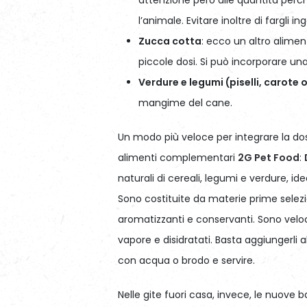
l’animale. Evitare inoltre di fargli in
Zucca cotta
: ecco un altro aliment
piccole dosi. Si può incorporare un
Verdure e legumi (piselli, carote o
mangime del cane.
Un modo più veloce per integrare la dose
alimenti complementari
2G Pet Food
:
naturali di cereali, legumi e verdure, id
Sono costituite da materie prime selezio
aromatizzanti e conservanti. Sono velo
vapore e disidratati. Basta aggiungerli a
con acqua o brodo e servire.
Nelle gite fuori casa, invece, le nuove 