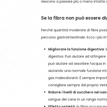
riescono a passare più o meno intatte a
Se la fibra non può essere d
Perché quantità moderate di fibre poss
percorso gastrointestinale. Ecco i più i
Migliorare la funzione digestiva
:
digestiva. Può aiutare ad attingere
può aiutare ad assorbire l’acqua in
aiutando una normale funzione inte
gas maleodoranti. È sempre import
consigliare sempre dal proprio Vete
Ridurre i livelli di zucchero nel sa
sangue del cane in un range normale
Effetto sazietà
: la fibra occupa 