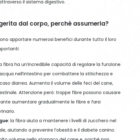
ttraverso il sistema digestivo.
igerita dal corpo, perchè assumerla?
ono apportare numerosi benefici durante tutto il loro
mportanti:
 la fibra ha un’incredibile capacità di regolare la funzione
 acqua nell’intestino per combattere la stitichezza e
 caso diarrea. Aumenta il volume delle feci del cane,
stinale. Attenzione però: troppe fibre possono causare
ante aumentare gradualmente le fibre e farsi
rinario.
ngue
: la fibra aiuta a mantenere i livelli di zucchero nel
, aiutando a prevenire l’obesità e il diabete canino.
molto volume nello stomaco del cane e, poiché non