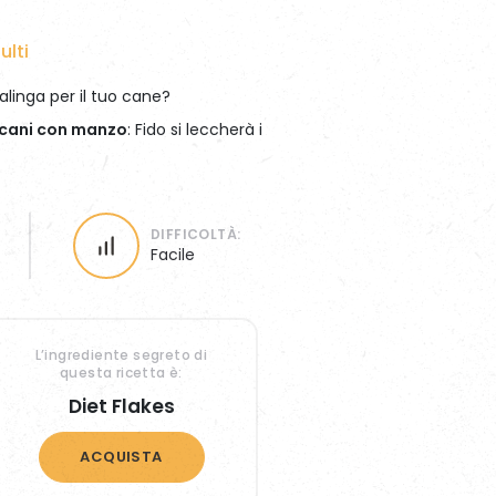
ulti
SCOPRI DI PIÙ
SCOPRI DI PIÙ
SCOPRI DI PIÙ
alinga per il tuo cane?
 cani con manzo
: Fido si leccherà i
DIFFICOLTÀ:
Facile
L’ingrediente segreto di
questa ricetta è:
Diet Flakes
ACQUISTA