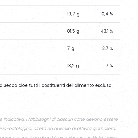
19,7 g
10,4 %
81,5 g
43,1 %
7 g
3,7 %
13,2 g
7 %
 Secca cioè tutti i costituenti dell’alimento esclusa
 indicativa. I fabbisogni di ciascun cane devono essere
sio-patologico, all’età ed al livello di attività giornaliera.
mpre al consiglio di un Medico Veterinario Nutrizionista