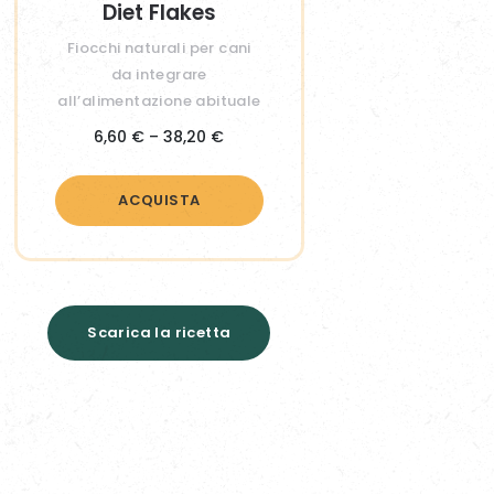
Diet Flakes
Fiocchi naturali per cani
da integrare
all’alimentazione abituale
Fascia
6,60
€
–
38,20
€
di
ACQUISTA
prezzo:
da
6,60 €
a
Scarica la ricetta
38,20 €