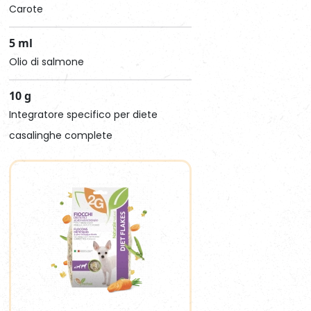
Carote
5 ml
Olio di salmone
10 g
Integratore specifico per diete
casalinghe complete