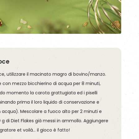
loce
oce, utilizzare il macinato magro di bovino/manzo.
 con mezzo bicchierino di acqua per 8 minuti,
o momento la carota grattugiata ed i piselli
minando prima il loro liquido di conservazione e
 acqua). Mescolare a fuoco alto per 2 minuti e
50 g di Diet Flakes già messi in ammollo. Aggiungere
egratore et voilà… il gioco è fatto!