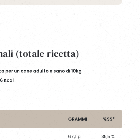
ali (totale ricetta)
a per un cane adulto e sano di 10kg
.
6 Kcal
GRAMMI
%SS*
67,1 g
35,5 %