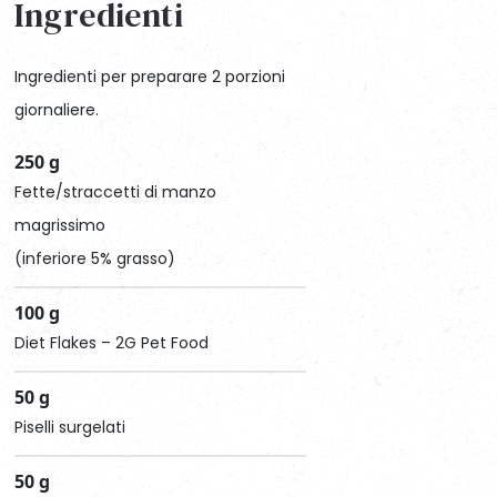
Ingredienti
Ingredienti per preparare 2 porzioni
giornaliere.
250 g
Fette/straccetti di manzo
magrissimo
(inferiore 5% grasso)
100 g
Diet Flakes – 2G Pet Food
50 g
Piselli surgelati
50 g