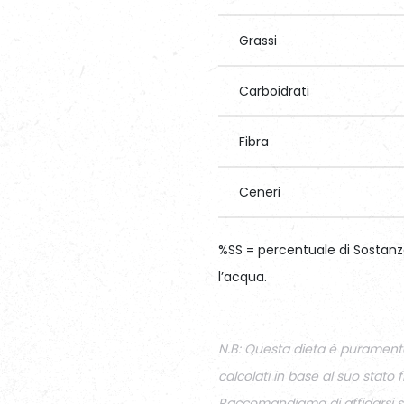
Grassi
Carboidrati
Fibra
Ceneri
%SS = percentuale di Sostanza
l’acqua.
N.B: Questa dieta è puramente
calcolati in base al suo stato fi
Raccomandiamo di affidarsi se