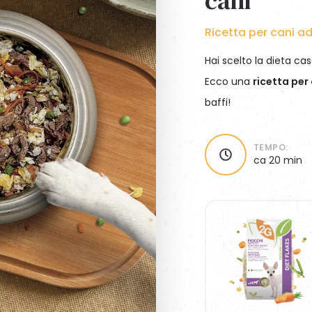
cani
WaferFioc® Light
Diet Complete Fish
Energy Mix
ettiere
Diet Fish Herbs
Wafer Mix
Ricetta per cani ad
Hai scelto la dieta cas
Ecco una
ricetta per
baffi!
TEMPO:
ca 20 min