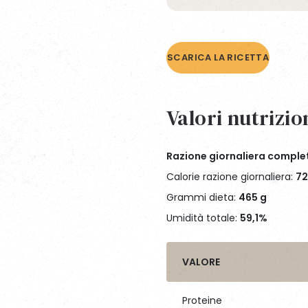
SCARICA LA RICETTA
Valori nutrizion
Razione giornaliera complet
Calorie razione giornaliera:
72
Grammi dieta:
465 g
Umidità totale:
59,1%
VALORE
Proteine