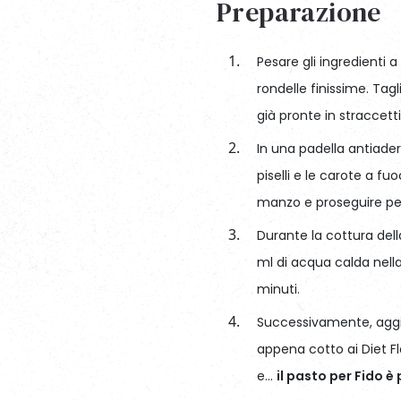
Preparazione
Pesare gli ingredienti a
rondelle finissime. Tag
già pronte in straccetti
In una padella antiade
piselli e le carote a fu
manzo e proseguire per
Durante la cottura del
ml di acqua calda nella
minuti.
Successivamente, aggiu
appena cotto ai Diet Fl
e…
il pasto per Fido è