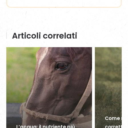
da
26,00 €
a
62,00 €
Articoli correlati
Come nut
L’acqua: il nutriente più
corretta