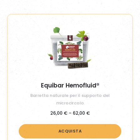
Equibar Hemofluid®
Barretta naturale per il supporto del
microcircolo
Fascia
26,00
€
–
62,00
€
di
ACQUISTA
prezzo: