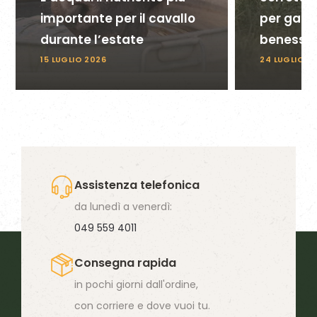
importante per il cavallo
per garan
durante l’estate
benesse
15 LUGLIO 2026
24 LUGLIO 2
Assistenza telefonica
da lunedì a venerdì:
049 559 4011
Consegna rapida
in pochi giorni dall'ordine,
con corriere e dove vuoi tu.