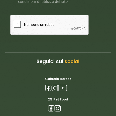
condizioni di utilizzo
del sito.
Seguici sui
social
Guidolin Horses
2G Pet Food