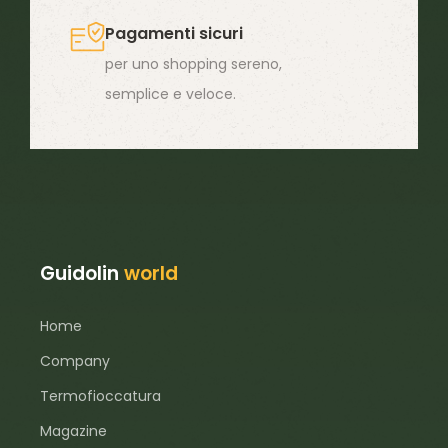
Pagamenti sicuri
per uno shopping sereno,
semplice e veloce.
Guidolin
world
Home
Company
Termofioccatura
Magazine